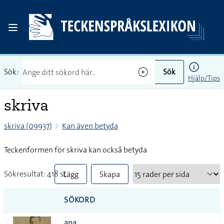
Sök:
Sök
Hjälp/Tips
skriva
skriva (09937)
Kan även betyda
Teckenformen för skriva kan också betyda
Sökresultat: 418 st
Lägg
Skapa
till
PDF
SÖKORD
alla i
apa