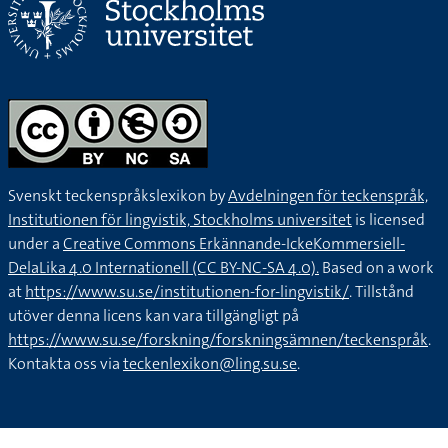
Svenskt teckenspråkslexikon by
Avdelningen för teckenspråk,
Institutionen för lingvistik, Stockholms universitet
is licensed
under a
Creative Commons Erkännande-IckeKommersiell-
DelaLika 4.0 Internationell (CC BY-NC-SA 4.0).
Based on a work
at
https://www.su.se/institutionen-for-lingvistik/
. Tillstånd
utöver denna licens kan vara tillgängligt på
https://www.su.se/forskning/forskningsämnen/teckenspråk
.
Kontakta oss via
teckenlexikon@ling.su.se
.