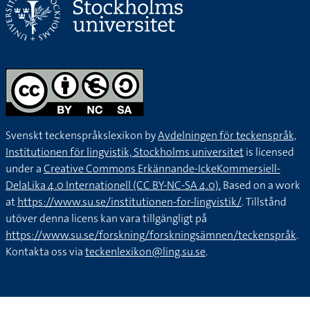
Svenskt teckenspråkslexikon by
Avdelningen för teckenspråk,
Institutionen för lingvistik, Stockholms universitet
is licensed
under a
Creative Commons Erkännande-IckeKommersiell-
DelaLika 4.0 Internationell (CC BY-NC-SA 4.0).
Based on a work
at
https://www.su.se/institutionen-for-lingvistik/
. Tillstånd
utöver denna licens kan vara tillgängligt på
https://www.su.se/forskning/forskningsämnen/teckenspråk
.
Kontakta oss via
teckenlexikon@ling.su.se
.