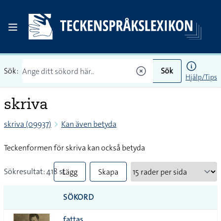
Sök:
Sök
Hjälp/Tips
skriva
skriva (09937)
Kan även betyda
Teckenformen för skriva kan också betyda
Sökresultat: 418 st
Lägg
Skapa
till
PDF
SÖKORD
alla i
fattas