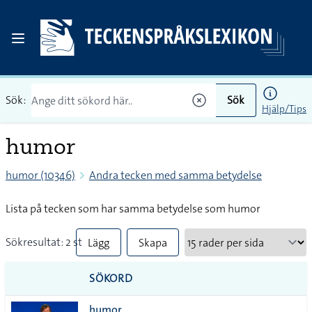
Sök:
Sök
Hjälp/Tips
humor
humor (10346)
Andra tecken med samma betydelse
Lista på tecken som har samma betydelse som humor
Sökresultat: 2 st
Lägg
Skapa
till
PDF
SÖKORD
alla i
humor