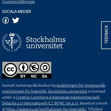
Cookieinställningar
SOCIALA MEDIER
FEEDBACK
Svenskt teckenspråkslexikon by
Avdelningen för teckenspråk,
Institutionen för lingvistik, Stockholms universitet
is licensed
under a
Creative Commons Erkännande-IckeKommersiell-
DelaLika 4.0 Internationell (CC BY-NC-SA 4.0).
Based on a work
at
https://www.su.se/institutionen-for-lingvistik/
. Tillstånd