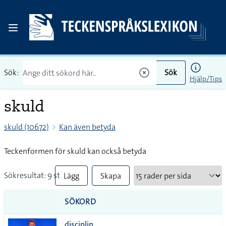
Sök:
Sök
Hjälp/Tips
skuld
skuld (10672)
Kan även betyda
Teckenformen för skuld kan också betyda
Sökresultat: 9 st
Lägg
Skapa
till
PDF
SÖKORD
alla i
disciplin