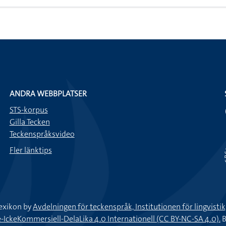
ANDRA WEBBPLATSER
STS-korpus
Gilla Tecken
Teckenspråksvideo
Fler länktips
exikon by
Avdelningen för teckenspråk, Institutionen för lingvisti
keKommersiell-DelaLika 4.0 Internationell (CC BY-NC-SA 4.0).
B