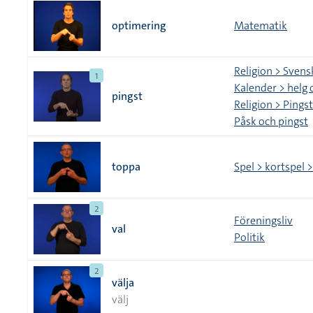
optimering
Matematik
Religion > Svens
1
Kalender > helg 
pingst
Religion > Pings
Påsk och pingst
toppa
Spel > kortspel >
2
Föreningsliv
val
Politik
2
välja
välj