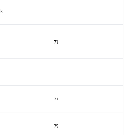
ik
73
21
75