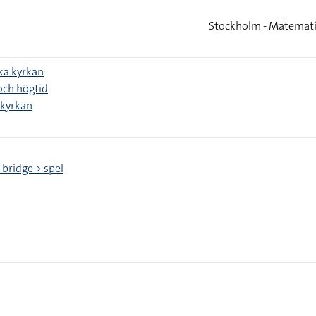
Stockholm - Matemat
ka kyrkan
och högtid
tkyrkan
 bridge > spel