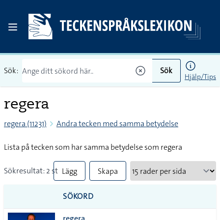
Sök:
Sök
Hjälp/Tips
regera
regera (11231)
Andra tecken med samma betydelse
Lista på tecken som har samma betydelse som regera
Sökresultat: 2 st
Lägg
Skapa
till
PDF
SÖKORD
alla i
regera