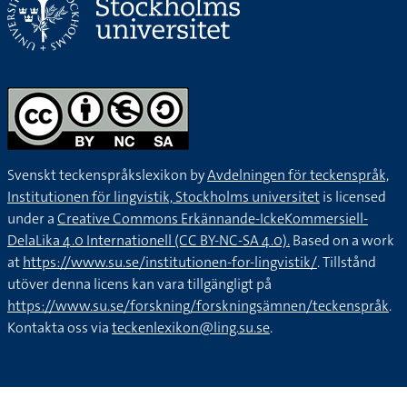
Svenskt teckenspråkslexikon by
Avdelningen för teckenspråk,
Institutionen för lingvistik, Stockholms universitet
is licensed
under a
Creative Commons Erkännande-IckeKommersiell-
DelaLika 4.0 Internationell (CC BY-NC-SA 4.0).
Based on a work
at
https://www.su.se/institutionen-for-lingvistik/
. Tillstånd
utöver denna licens kan vara tillgängligt på
https://www.su.se/forskning/forskningsämnen/teckenspråk
.
Kontakta oss via
teckenlexikon@ling.su.se
.