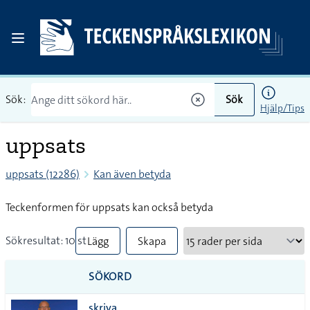
Sök:
Sök
Hjälp/Tips
uppsats
uppsats (12286)
Kan även betyda
Teckenformen för uppsats kan också betyda
Sökresultat: 10 st
Lägg
Skapa
till
PDF
SÖKORD
alla i
skriva