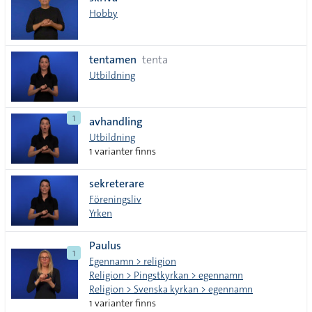
lista
Hobby
tentamen
tenta
Utbildning
1
avhandling
Utbildning
1 varianter finns
sekreterare
Föreningsliv
Yrken
Paulus
1
Egennamn > religion
Religion > Pingstkyrkan > egennamn
Religion > Svenska kyrkan > egennamn
1 varianter finns