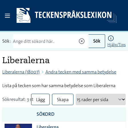
Sök:
Sök
Hjälp/Tips
Liberalerna
Liberalerna (18007)
Andra tecken med samma betydelse
Lista på tecken som har samma betydelse som Liberalerna
Sökresultat: 3 st
Lägg
Skapa
till
PDF
SÖKORD
alla i
Liberalerna