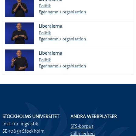
lista
Politik
Egennamn > organisation
Liberalerna
Politik
Egennamn > organisation
Liberalerna
Politik
Egennamn > organisation
STOCKHOLMS UNIVERSITET
ANDRA WEBBPLATSER
Inst. för lingvistik
STS-korpus
SE-106 91 Stockholm
Gilla Tecken