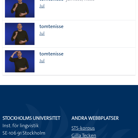
lista
Jul
tomtenisse
Jul
tomtenisse
Jul
STOCKHOLMS UNIVERSITET
ANDRA WEBBPLATSER
Inst. för lingvistik
STS-korpus
SE-106 91 Stockholm
Gilla Tecken