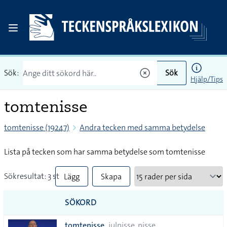
Sök:
Sök
Hjälp/Tips
tomtenisse
tomtenisse (19247)
Andra tecken med samma betydelse
Lista på tecken som har samma betydelse som tomtenisse
Sökresultat: 3 st
Lägg
Skapa
till
PDF
SÖKORD
alla i
tomtenisse
julnisse, nisse