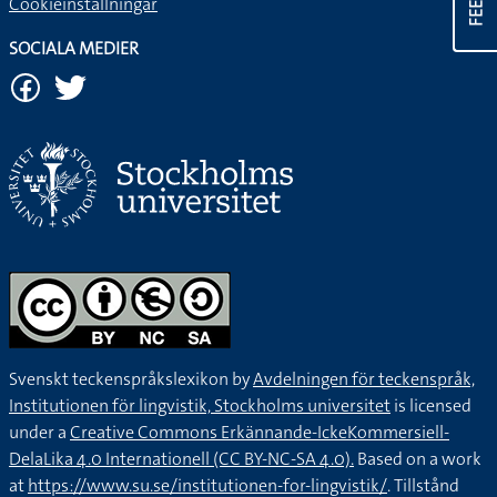
Cookieinställningar
SOCIALA MEDIER
Svenskt teckenspråkslexikon by
Avdelningen för teckenspråk,
Institutionen för lingvistik, Stockholms universitet
is licensed
under a
Creative Commons Erkännande-IckeKommersiell-
DelaLika 4.0 Internationell (CC BY-NC-SA 4.0).
Based on a work
at
https://www.su.se/institutionen-for-lingvistik/
. Tillstånd