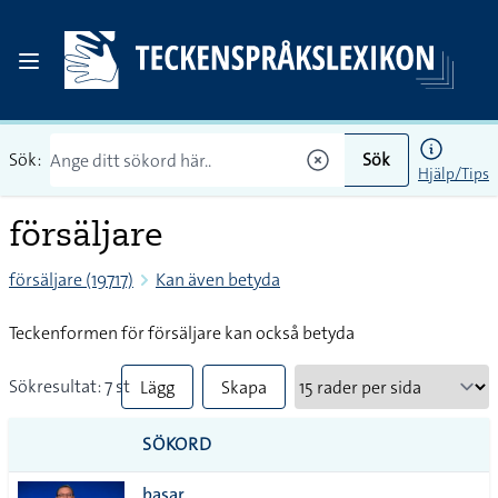
Sök:
Sök
Hjälp/Tips
försäljare
försäljare (19717)
Kan även betyda
Teckenformen för försäljare kan också betyda
Sökresultat: 7 st
Lägg
Skapa
till
PDF
SÖKORD
alla i
basar