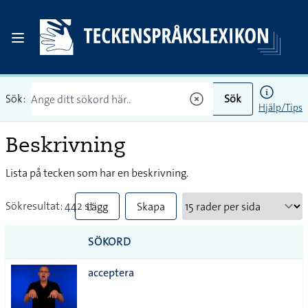
Sök:
Sök
Hjälp/Tips
Beskrivning
Lista på tecken som har en beskrivning.
Sökresultat: 442 st
Lägg
Skapa
till
PDF
SÖKORD
alla i
acceptera
lista