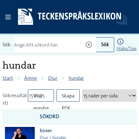
Sök:
Sök
Hjälp/Tips
hundar
Start
Ämne
Djur
hundar
Sökresultat: 15 st (15
Visa
Skapa
st)
mindre
PDF
SÖKORD
vanliga
boxer
tecken
Djur > hundar