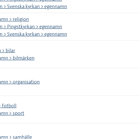
on > Svenska kyrkan > egennamn
mn > religion
on > Pingstkyrkan > egennamn
on > Svenska kyrkan > egennamn
 > bilar
amn > bilmärken
mn > organisation
 fotboll
mn > sport
amn > samhälle