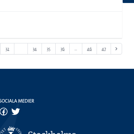
32
33
34
35
36
...
46
47
SOCIALA MEDIER