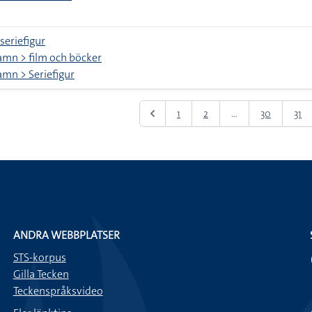
seriefigur
mn > film och böcker
mn > Seriefigur
1
2
...
30
31
ANDRA WEBBPLATSER
STS-korpus
Gilla Tecken
Teckenspråksvideo