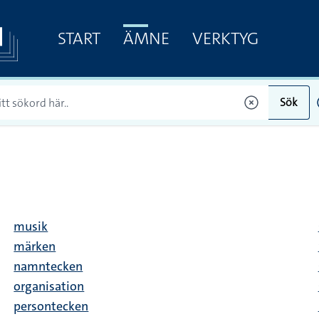
START
ÄMNE
VERKTYG
Sök
musik
märken
namntecken
organisation
persontecken