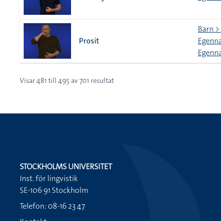
Barn > 
Prosit
Egenna
Egenna
Visar
481
till
495
av
701
resultat
STOCKHOLMS UNIVERSITET
Inst. för lingvistik
SE-106 91 Stockholm
Telefon: 08-16 23 47