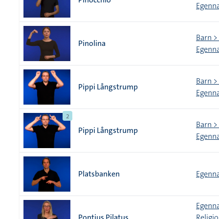
Egenna
Barn > 
Pinolina
Egenna
Barn > 
Pippi Långstrump
Egenna
2
Barn > 
Pippi Långstrump
Egenna
Platsbanken
Egenna
Egenna
Pontius Pilatus
Religi