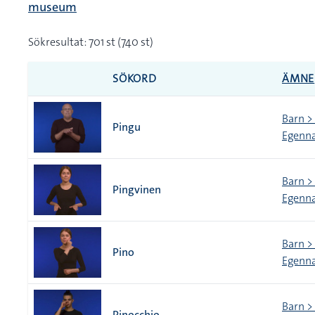
museum
Sökresultat: 701 st (740 st)
SÖKORD
ÄMNE
Barn > 
Pingu
Egenna
Barn > 
Pingvinen
Egenna
Barn > 
Pino
Egenna
Barn > 
Pinocchio