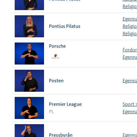
Religi
Egenna
Pontius Pilatus
Religi
Religi
Porsche
Fordon
Egenn
Posten
Egenna
Premier League
Sport >
PL
Egenna
Pressbyrån
Egenn