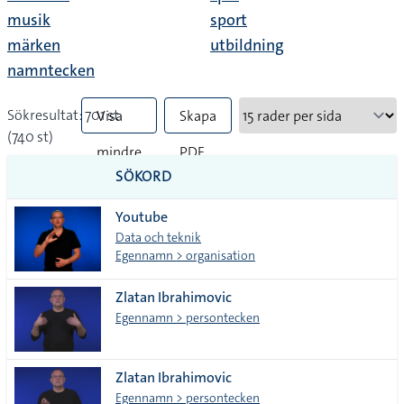
musik
sport
märken
utbildning
namntecken
Sökresultat: 701 st
Visa
Skapa
(740 st)
mindre
PDF
SÖKORD
vanliga
Youtube
tecken
Data och teknik
Egennamn > organisation
Zlatan Ibrahimovic
Egennamn > persontecken
Zlatan Ibrahimovic
Egennamn > persontecken