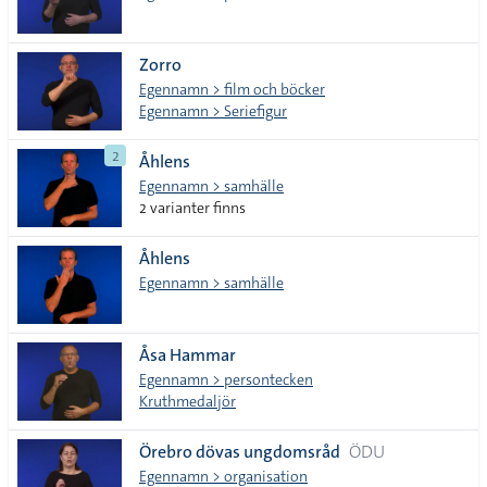
Zorro
Egennamn > film och böcker
Egennamn > Seriefigur
2
Åhlens
Egennamn > samhälle
2 varianter finns
Åhlens
Egennamn > samhälle
Åsa Hammar
Egennamn > persontecken
Kruthmedaljör
Örebro dövas ungdomsråd
ÖDU
Egennamn > organisation