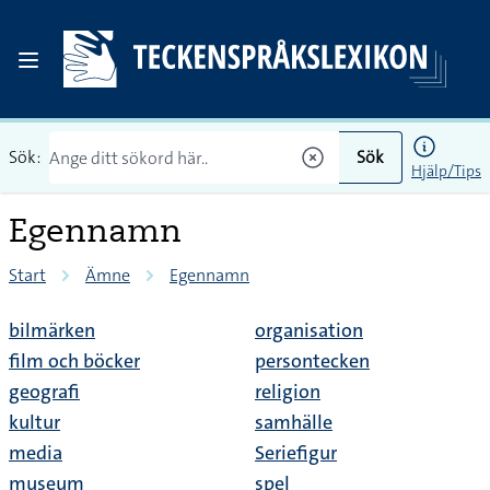
Sök:
Sök
Hjälp/Tips
Egennamn
Start
Ämne
Egennamn
bilmärken
organisation
film och böcker
persontecken
geografi
religion
kultur
samhälle
media
Seriefigur
museum
spel