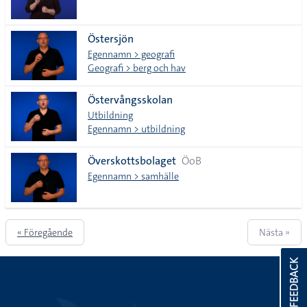
Östersjön
Egennamn > geografi
Geografi > berg och hav
Östervångsskolan
Utbildning
Egennamn > utbildning
Överskottsbolaget
ÖoB
Egennamn > samhälle
« Föregående
Nästa »
FEEDBACK