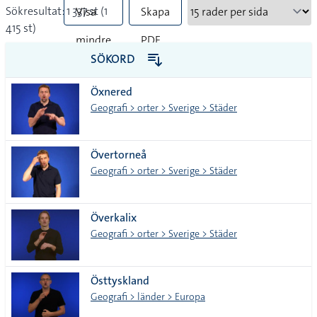
Sökresultat: 1 337 st (1
Visa
Skapa
415 st)
mindre
PDF
SÖKORD
vanliga
Öxnered
tecken
Geografi > orter > Sverige > Städer
Övertorneå
Geografi > orter > Sverige > Städer
Överkalix
Geografi > orter > Sverige > Städer
Östtyskland
Geografi > länder > Europa