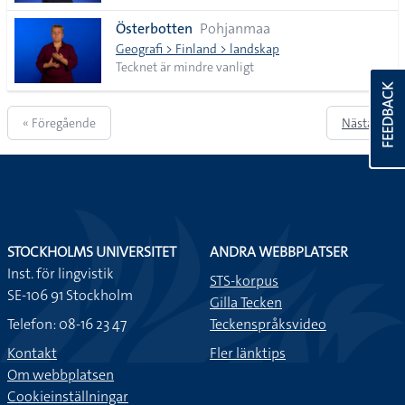
Österbotten
Pohjanmaa
Geografi > Finland > landskap
Tecknet är mindre vanligt
FEEDBACK
« Föregående
Nästa »
STOCKHOLMS UNIVERSITET
ANDRA WEBBPLATSER
Inst. för lingvistik
STS-korpus
SE-106 91 Stockholm
Gilla Tecken
Telefon: 08-16 23 47
Teckenspråksvideo
Kontakt
Fler länktips
Om webbplatsen
Cookieinställningar