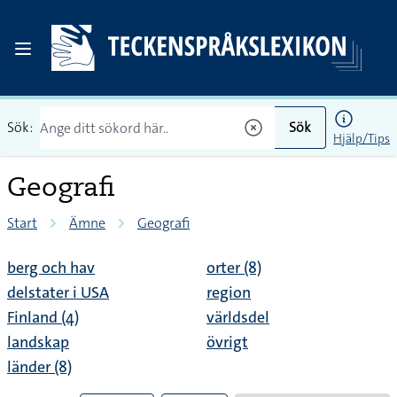
Sök:
Sök
Hjälp/Tips
Geografi
Start
Ämne
Geografi
berg och hav
orter (8)
delstater i USA
region
Finland (4)
världsdel
landskap
övrigt
länder (8)