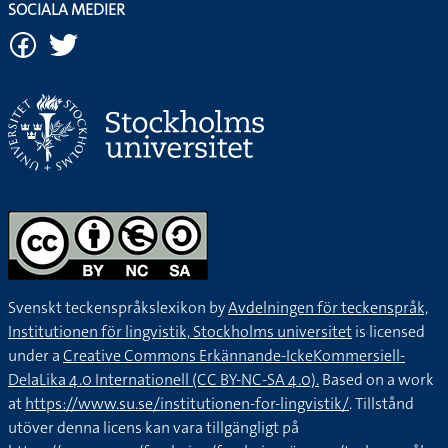
SOCIALA MEDIER
Svenskt teckenspråkslexikon by
Avdelningen för teckenspråk,
Institutionen för lingvistik, Stockholms universitet
is licensed
under a
Creative Commons Erkännande-IckeKommersiell-
DelaLika 4.0 Internationell (CC BY-NC-SA 4.0).
Based on a work
at
https://www.su.se/institutionen-for-lingvistik/
. Tillstånd
utöver denna licens kan vara tillgängligt på