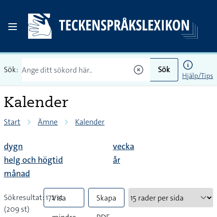
Sök:
Sök
Hjälp/Tips
Kalender
Start
Ämne
Kalender
dygn
vecka
helg och högtid
år
månad
Sökresultat: 172 st
Visa
Skapa
(209 st)