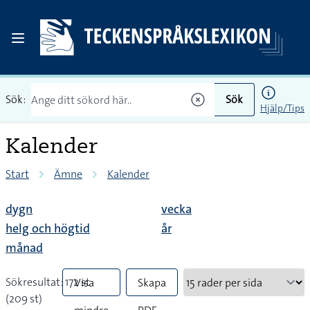
Sök:
Sök
Hjälp/Tips
Kalender
Start
Ämne
Kalender
dygn
vecka
helg och högtid
år
månad
Sökresultat: 172 st
Visa
Skapa
(209 st)