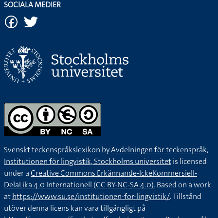
SOCIALA MEDIER
Svenskt teckenspråkslexikon by
Avdelningen för teckenspråk,
Institutionen för lingvistik, Stockholms universitet
is licensed
under a
Creative Commons Erkännande-IckeKommersiell-
DelaLika 4.0 Internationell (CC BY-NC-SA 4.0).
Based on a work
at
https://www.su.se/institutionen-for-lingvistik/
. Tillstånd
utöver denna licens kan vara tillgängligt på