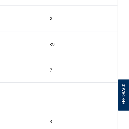
2
t
30
t
t
7
FEEDBACK
t
t
3