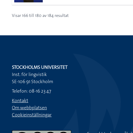
Visar
166
till
180
av
184
resultat
STOCKHOLMS UNIVERSITET
Inst. för lingvistik
SE-106 91 Stockholm
Telefon: 08-16 23 47
Kontakt
Om webbplatsen
Cookieinställningar