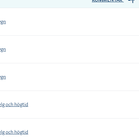
ygn
ygn
ygn
elg och högtid
elg och högtid