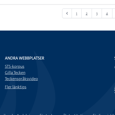
1
2
3
4
ANDRA WEBBPLATSER
STS-korpus
Gilla Tecken
Teckenspråksvideo
Fler länktips