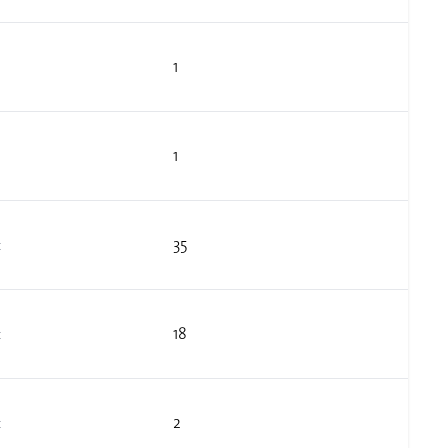
1
1
35
t
18
t
2
t