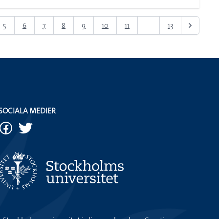
5
6
7
8
9
10
11
12
13
SOCIALA MEDIER