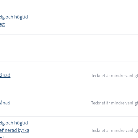
elg och högtid
gst
månad
Tecknet är mindre vanlig
månad
Tecknet är mindre vanlig
elg och högtid
efinerad kyrka
Tecknet är mindre vanlig
gst