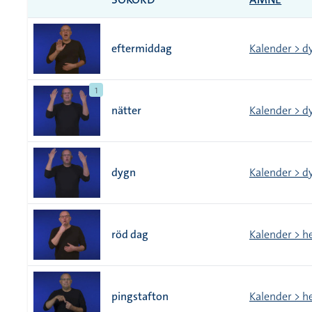
eftermiddag
Kalender > d
1
nätter
Kalender > d
dygn
Kalender > d
röd dag
Kalender > h
pingstafton
Kalender > h