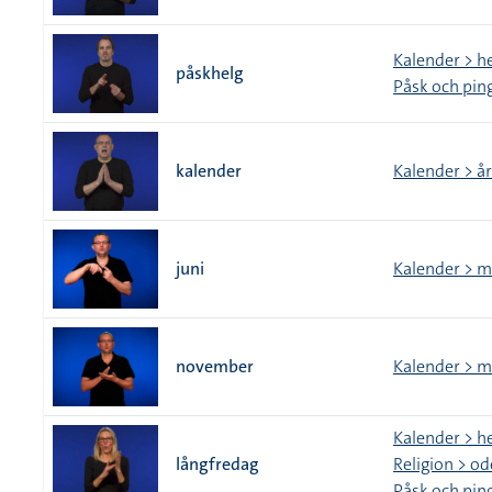
Kalender > h
påskhelg
Påsk och pin
kalender
Kalender > år
juni
Kalender > 
november
Kalender > 
Kalender > h
långfredag
Religion > od
Påsk och pin