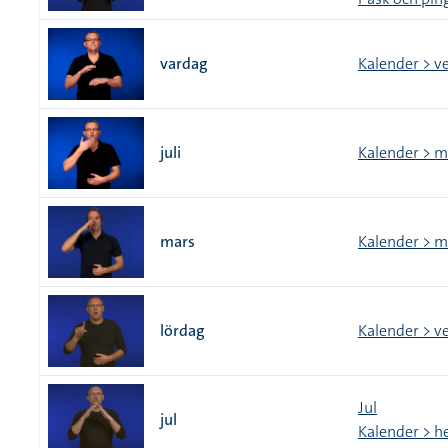
vardag
Kalender > v
juli
Kalender > 
mars
Kalender > 
lördag
Kalender > v
Jul
jul
Kalender > h