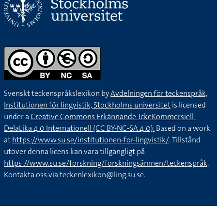
Svenskt teckenspråkslexikon by
Avdelningen för teckenspråk,
Institutionen för lingvistik, Stockholms universitet
is licensed
under a
Creative Commons Erkännande-IckeKommersiell-
DelaLika 4.0 Internationell (CC BY-NC-SA 4.0).
Based on a work
at
https://www.su.se/institutionen-for-lingvistik/
. Tillstånd
utöver denna licens kan vara tillgängligt på
https://www.su.se/forskning/forskningsämnen/teckenspråk
.
Kontakta oss via
teckenlexikon@ling.su.se
.