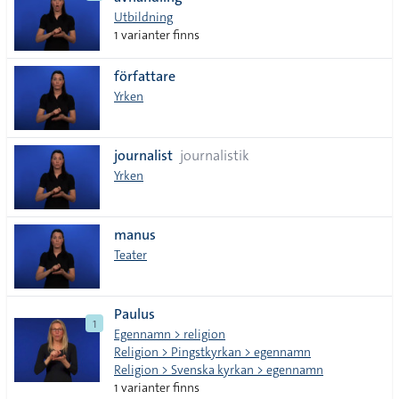
lista
Utbildning
1 varianter finns
författare
Yrken
journalist
journalistik
Yrken
manus
Teater
Paulus
1
Egennamn > religion
Religion > Pingstkyrkan > egennamn
Religion > Svenska kyrkan > egennamn
1 varianter finns