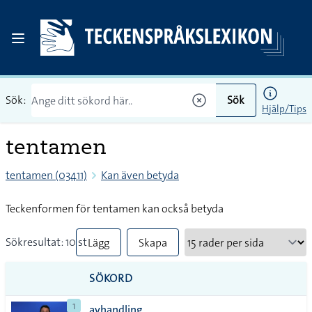
Sök:
Sök
Hjälp/Tips
tentamen
tentamen (03411)
Kan även betyda
Teckenformen för tentamen kan också betyda
Sökresultat: 10 st
Lägg
Skapa
till
PDF
SÖKORD
alla i
1
avhandling