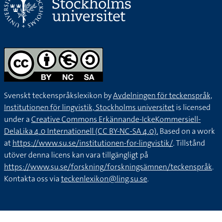
Svenskt teckenspråkslexikon by
Avdelningen för teckenspråk,
Institutionen för lingvistik, Stockholms universitet
is licensed
under a
Creative Commons Erkännande-IckeKommersiell-
DelaLika 4.0 Internationell (CC BY-NC-SA 4.0).
Based on a work
at
https://www.su.se/institutionen-for-lingvistik/
. Tillstånd
utöver denna licens kan vara tillgängligt på
https://www.su.se/forskning/forskningsämnen/teckenspråk
.
Kontakta oss via
teckenlexikon@ling.su.se
.