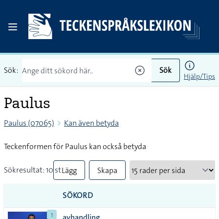
Sök:
Sök
Hjälp/Tips
Paulus
Paulus (07065)
Kan även betyda
Teckenformen för Paulus kan också betyda
Sökresultat: 10 st
Lägg
Skapa
till
PDF
SÖKORD
alla i
1
avhandling