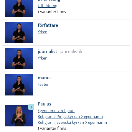
lista
Utbildning
1 varianter finns
författare
Yrken
journalist
journalistik
Yrken
manus
Teater
Paulus
1
Egennamn > religion
Religion > Pingstkyrkan > egennamn
Religion > Svenska kyrkan > egennamn
1 varianter finns