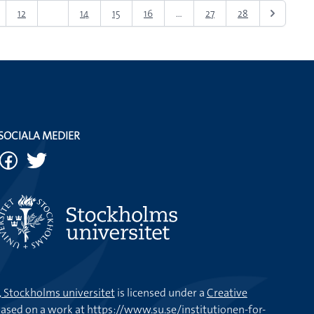
12
13
14
15
16
...
27
28
SOCIALA MEDIER
k, Stockholms universitet
is licensed under a
Creative
ased on a work at
https://www.su.se/institutionen-for-