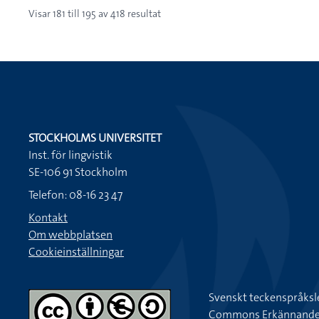
Visar
181
till
195
av
418
resultat
STOCKHOLMS UNIVERSITET
Inst. för lingvistik
SE-106 91 Stockholm
Telefon: 08-16 23 47
Kontakt
Om webbplatsen
Cookieinställningar
Svenskt teckenspråksl
Commons Erkännande-Ic