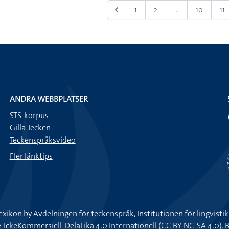
1
2
...
10
11
ANDRA WEBBPLATSER
STS-korpus
Gilla Tecken
Teckenspråksvideo
Fler länktips
exikon by
Avdelningen för teckenspråk, Institutionen för lingvisti
keKommersiell-DelaLika 4.0 Internationell (CC BY-NC-SA 4.0).
B