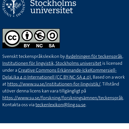
Svenskt teckenspråkslexikon by
Avdelningen för teckenspråk,
Institutionen för lingvistik, Stockholms universitet
is licensed
under a
Creative Commons Erkännande-IckeKommersiell-
DelaLika 4.0 Internationell (CC BY-NC-SA 4.0).
Based on a work
at
https://www.su.se/institutionen-for-lingvistik/
. Tillstånd
utöver denna licens kan vara tillgängligt på
https://www.su.se/forskning/forskningsämnen/teckenspråk
.
Kontakta oss via
teckenlexikon@ling.su.se
.