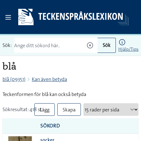
Sök:
Sök
Hjälp/Tips
blå
blå (09351)
Kan även betyda
Teckenformen för blå kan också betyda
Sökresultat: 418 st
Lägg
Skapa
till
PDF
SÖKORD
alla i
socker