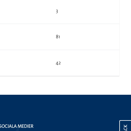
3
81
42
SOCIALA MEDIER