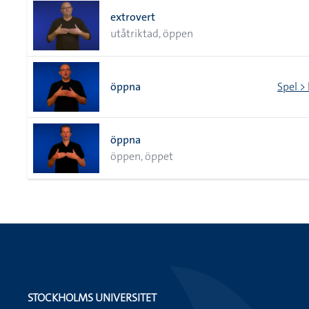
extrovert
utåtriktad, öppen
öppna
Spel >
öppna
öppen, öppet
STOCKHOLMS UNIVERSITET