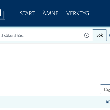
START
ÄMNE
VERKTYG
Sök
Lägg
E
K