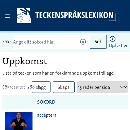
Sök:
Sök
Hjälp/Tips
Uppkomst
Lista på tecken som har en förklarande uppkomst tillagd.
Sökresultat: 288 st
Lägg
Skapa
till
PDF
SÖKORD
alla i
acceptera
lista