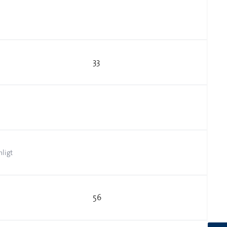
33
nligt
56