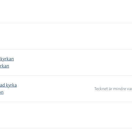
 kyrkan
yrkan
rad kyrka
Tecknet är mindre va
on