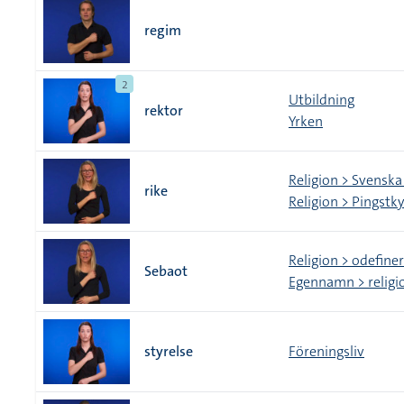
regim
2
Utbildning
rektor
Yrken
Religion > Svenska
rike
Religion > Pingstk
Religion > odefine
Sebaot
Egennamn > religi
styrelse
Föreningsliv