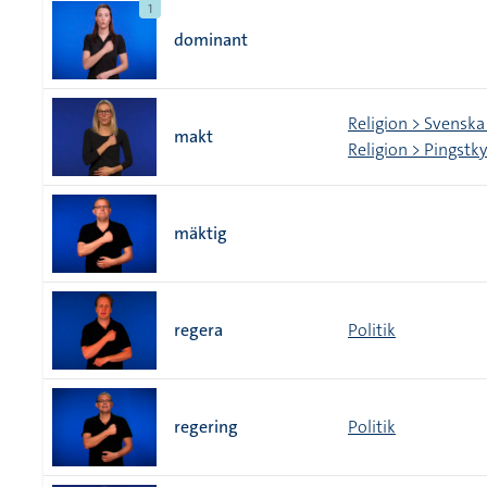
1
dominant
Religion > Svenska
makt
Religion > Pingstk
mäktig
regera
Politik
regering
Politik