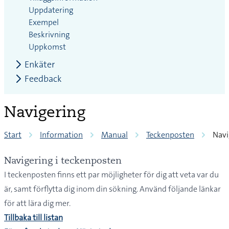
Uppdatering
Exempel
Beskrivning
Uppkomst
Enkäter
Feedback
Navigering
Start
Information
Manual
Teckenposten
Navi
Navigering i teckenposten
I teckenposten finns ett par möjligheter för dig att veta var du
är, samt förflytta dig inom din sökning. Använd följande länkar
för att lära dig mer.
Tillbaka till listan