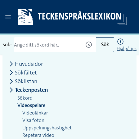
Sök:
Sök
Hjälp/Tips
Huvudsidor
Sökfältet
Söklistan
Teckenposten
Sökord
Videospelare
Videolänkar
Visa foton
Uppspelningshastighet
Repetera video