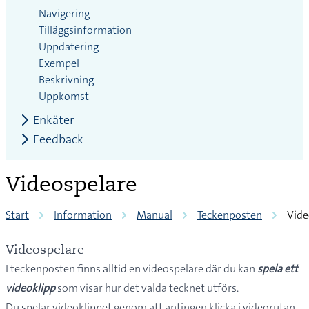
Navigering
Tilläggsinformation
Uppdatering
Exempel
Beskrivning
Uppkomst
Enkäter
Feedback
Videospelare
Start
Information
Manual
Teckenposten
Vide
Videospelare
I teckenposten finns alltid en videospelare där du kan
spela ett
videoklipp
som visar hur det valda tecknet utförs.
Du spelar videoklippet genom att antingen klicka i videorutan