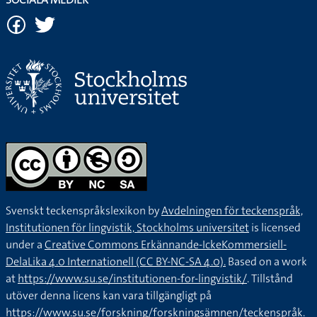
Svenskt teckenspråkslexikon by
Avdelningen för teckenspråk,
Institutionen för lingvistik, Stockholms universitet
is licensed
under a
Creative Commons Erkännande-IckeKommersiell-
DelaLika 4.0 Internationell (CC BY-NC-SA 4.0).
Based on a work
at
https://www.su.se/institutionen-for-lingvistik/
. Tillstånd
utöver denna licens kan vara tillgängligt på
https://www.su.se/forskning/forskningsämnen/teckenspråk
.