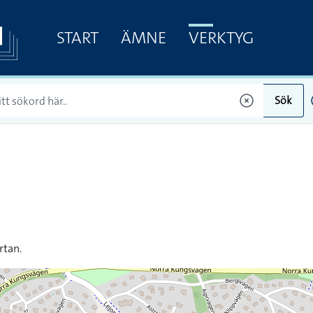
START
ÄMNE
VERKTYG
Sök
rtan.