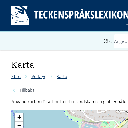
Sök:
Karta
Start
Verktyg
Karta
Tillbaka
Använd kartan för att hitta orter, landskap och platser på ka
+
−