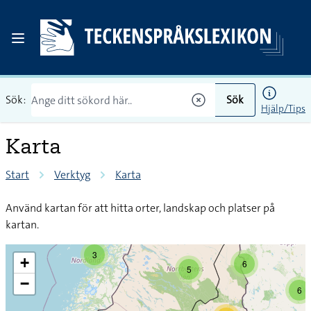
Sök:
Sök
Hjälp/Tips
Karta
Start
Verktyg
Karta
Använd kartan för att hitta orter, landskap och platser på
kartan.
3
+
6
5
−
6