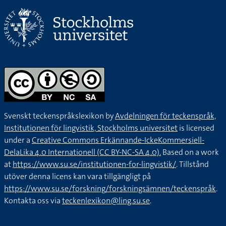
Svenskt teckenspråkslexikon by
Avdelningen för teckenspråk,
Institutionen för lingvistik, Stockholms universitet
is licensed
under a
Creative Commons Erkännande-IckeKommersiell-
DelaLika 4.0 Internationell (CC BY-NC-SA 4.0).
Based on a work
at
https://www.su.se/institutionen-for-lingvistik/
. Tillstånd
utöver denna licens kan vara tillgängligt på
https://www.su.se/forskning/forskningsämnen/teckenspråk
.
Kontakta oss via
teckenlexikon@ling.su.se
.