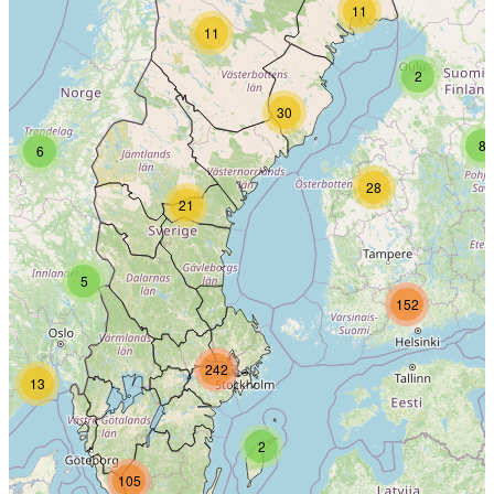
11
11
2
30
8
6
28
21
5
152
242
13
2
105