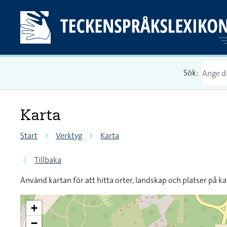
Sök:
Karta
Start
Verktyg
Karta
Tillbaka
Använd kartan för att hitta orter, landskap och platser på ka
+
−