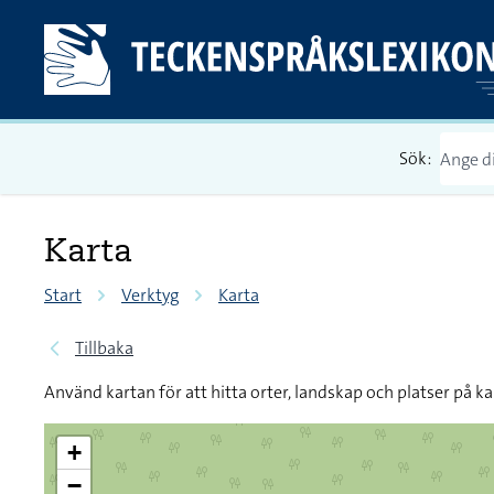
Sök:
Karta
Start
Verktyg
Karta
Tillbaka
Använd kartan för att hitta orter, landskap och platser på ka
+
−