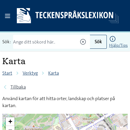
Sök:
Sök
Hjälp/Tips
Karta
Start
Verktyg
Karta
Tillbaka
Använd kartan för att hitta orter, landskap och platser på
kartan.
+