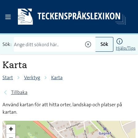
Sök:
Sök
Hjälp/Tips
Karta
Start
Verktyg
Karta
Tillbaka
Använd kartan för att hitta orter, landskap och platser på
kartan.
+